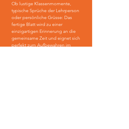
Ob lustige Klassenmomente,
typische Sprüche der Lehrperson
oder persönliche Grüsse: Das
fertige Blatt wird zu einer
einzigartigen Erinnerung an die
gemeinsame Zeit und eignet sich
perfekt zum Aufbewahren im
Schnellhefter oder
Erinnerungsordner.
Ideal für den
Schuljahresabschluss in der
Grundschule oder Sekundarstufe.
Inhalt des Downloads
Der Download beinhaltet ein 8-
seitiges PDF-Dokument (siehe
Produktfotos)
hallo@frausuter.com