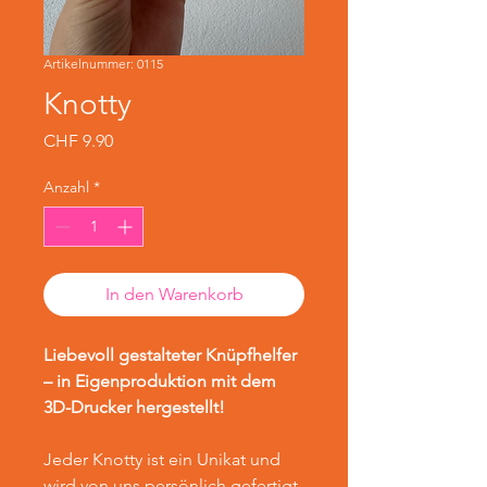
Artikelnummer: 0115
Knotty
Preis
CHF 9.90
Anzahl
*
In den Warenkorb
Liebevoll gestalteter Knüpfhelfer
– in Eigenproduktion mit dem
3D-Drucker hergestellt!
Jeder Knotty ist ein Unikat und
wird von uns persönlich gefertigt