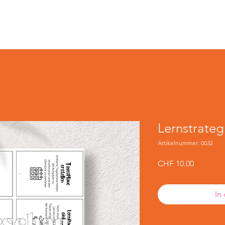
Realien
E
BG
Hausaufgaben
Sonstiges
Lernstrateg
Artikelnummer: 0032
Preis
CHF 10.00
In