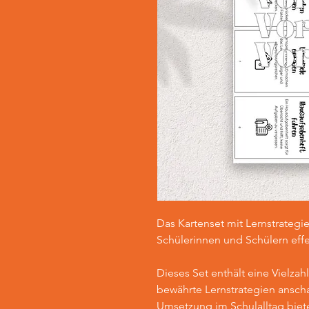
Das Kartenset mit Lernstrategi
Schülerinnen und Schülern eff
Dieses Set enthält eine Vielzah
bewährte Lernstrategien anscha
Umsetzung im Schulalltag biet