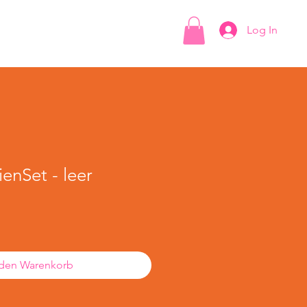
Lädeli
über mich
Log In
ienSet - leer
 den Warenkorb