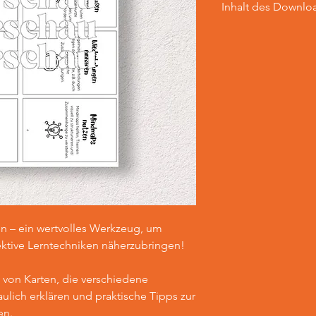
Inhalt des Downlo
Der Download beinha
mit 32 Lernstrategien
en – ein wertvolles Werkzeug, um
ektive Lerntechniken näherzubringen!
l von Karten, die verschiedene
ulich erklären und praktische Tipps zur
en.