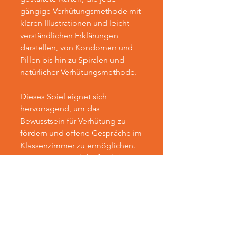
gängige Verhütungsmethode mit
klaren Illustrationen und leicht
verständlichen Erklärungen
darstellen, von Kondomen und
Pillen bis hin zu Spiralen und
natürlicher Verhütungsmethode.
Dieses Spiel eignet sich
hervorragend, um das
Bewusstsein für Verhütung zu
fördern und offene Gespräche im
Klassenzimmer zu ermöglichen.
Es unterstützt Lehrkräfte dabei,
das Thema Verhütung auf eine
zugängliche und unterhaltsame
Weise zu behandeln und hilft den
Schülerinnen und Schülern,
informierte Entscheidungen über