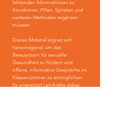
fehlenden Informationen zu
Kondomen, Pillen, Spiralen und
weiteren Methoden ergänzen
müssen.
Dieses Material eignet sich
hervorragend, um das
Bewusstsein für sexuelle
Gesundheit zu fördern und
offene, informative Gespräche im
Klassenzimmer zu ermöglichen.
Es unterstützt Lehrkräfte dabei,
das Thema Verhütung auf eine
zugängliche und interaktive
Weise zu behandeln und hilft den
Schülerinnen und Schülern,
informierte Entscheidungen über
ihre sexuelle Gesundheit zu
treffen.